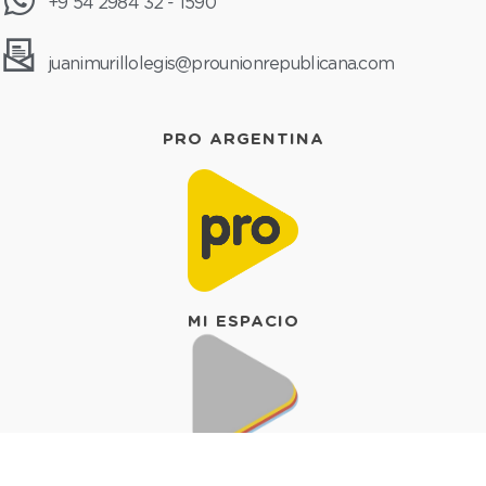
Pedido de Informe: contrato
suscripto con la Consultora
Yinyang Consulting
21 de julio de 2025
por
Juani Murillo
Novedades
Pedidos de informe
Al Poder Ejecutivo, Ministerio de Hacienda
y a la Unidad Provincial de Coordinación y
Ejecución del Financimiento Externo -
UPCEFE-, referido al contrato suscripto con
la Consultora Yinyang Consulting, en el
marco del convenio entre el Banco de
Desarrollo de América Latina y el Caribe -