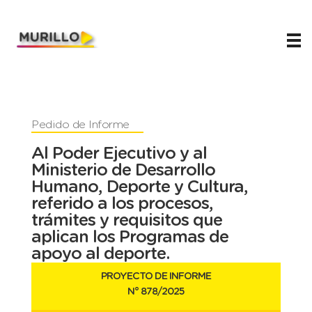
Juani Murillo
Legislador de Río Negro 2023-2027
Pedido de Informe
Al Poder Ejecutivo y al
Ministerio de Desarrollo
Humano, Deporte y Cultura,
referido a los procesos,
trámites y requisitos que
aplican los Programas de
apoyo al deporte.
PROYECTO DE INFORME
N° 878
/2025