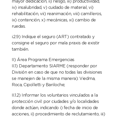
mayor dedicación, ii) riesgo, iii) productividad,
iv) insalubridad, v) cuidado de material, vi)
rehabilitación, vii) reanimación, viii) camilleros,
ix) contención, x) mecánicas, xi) cambio de
ruedas.
i.2.9) Indique el seguro (ART) contratado y
consigne el seguro por mala praxis de existir
también.
II) Área Programa Emergencias
II.1) Departamento SIARME (responder por
División en caso de que no todas las divisiones
se manejen de la misma manera): Viedma,
Roca, Cipolletti y Bariloche;
II.1.2) Informar los voluntarios vinculados a la
protección civil: por ciudades y/o localidades
donde actúan, indicando i) fecha de inicio de
acciones, ii) procedimiento de reclutamiento, iii)