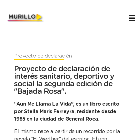
Juani Murillo
Legislador de Río Negro 2023-2027
Proyecto de declaración
Proyecto de declaración de
interés sanitario, deportivo y
social la segunda edición de
"Bajada Rosa".
“Aun Me Llama La Vida”, es un libro escrito
por Stella Maris Ferreyra, residente desde
1985 en la ciudad de General Roca.
El mismo nace a partir de un recorrido
por la
novela “El Werther” del escritor Johann