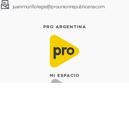
juanimurillolegis@prounionrepublicana.com
PRO ARGENTINA
MI ESPACIO