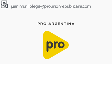
juanimurillolegis@prounionrepublicana.com
PRO ARGENTINA
MI ESPACIO